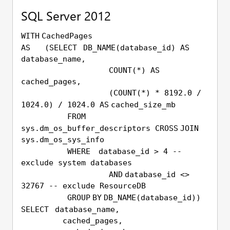
SQL Server 2012
WITH
CachedPages
AS
(
SELECT
DB_NAME(database_id)
AS
database_name,
COUNT
(*)
AS
cached_pages,
(
COUNT
(*) * 8192.0 /
1024.0) / 1024.0
AS
cached_size_mb
FROM
sys.dm_os_buffer_descriptors
CROSS
JOIN
sys.dm_os_sys_info
WHERE
database_id > 4
--
exclude system databases
AND
database_id <>
32767
-- exclude ResourceDB
GROUP
BY
DB_NAME(database_id))
SELECT
database_name,
cached_pages,