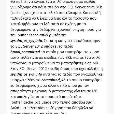
θα πρέπει να κάνεις ένα απλό υπολογισμό καθώς
γνωρίζουμε ότι κάθε σελίδα στο SQL Server είναι 8Kb
(cached_size_mb στο τελικό αποτέλεσμα). Και επειδή
πιθανότατα να θέλεις να δεις και το ποσοστό που
καταλαμβάνουν τα MB αυτά σε σχέση με το
δεσμευμένο την δεδομένη χρονική στιγμή ποσό για
την buffer cache απλά ρωτάς την
sys.dm_os_sys_info
. Σε αυτή και για τις εκδόσεις πριν
το SQL Server 2012 υπάρχει το πεδίο
bpool_
committed
το οποίο μου επιστρέφει το χωρό
αυτό, αλλά είναι σε σελίδες των 8Kb και με ένα απλό
υπολογισμό μπορούμε να το μετατρέψουμε σε MB.
Στον SQL Server 2012 επειδή όπως είπα έχει αλλάξει η
sys.
dm_
os_
sys_
info
αντί για το πεδίο που αναφέρθηκε
υπάρχει πλέον το
committed_
kb
το οποίο επιστρέφει
το δεσμευμένο χώρο αλλά σε Kb όπου με τον
απαραίτητο μηχανισμό μετατροπής γίνεται σε MB
και υπολογίζεται το ποσοστό που ζητάμε
(buffer_cache_pct_usage στο τελικό αποτέλεσμα).
Απλά μια τελευταία επεξήγηση που θα ήθελα να
δώσω είναι στο αποτέλεσμα δεν