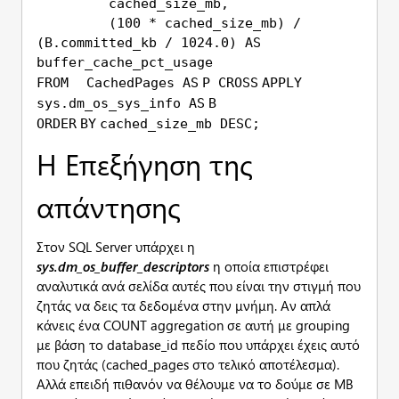
cached_size_mb,
(100 * cached_size_mb) /
(B.committed_kb / 1024.0)
AS
buffer_cache_pct_usage
FROM
CachedPages
AS
P
CROSS
APPLY
sys.dm_os_sys_info
AS
B
ORDER
BY
cached_size_mb
DESC
;
Η Επεξήγηση της
απάντησης
Στον SQL Server υπάρχει η
sys.
dm_
os_
buffer_
descriptors
η οποία επιστρέφει
αναλυτικά ανά σελίδα αυτές που είναι την στιγμή που
ζητάς να δεις τα δεδομένα στην μνήμη. Αν απλά
κάνεις ένα COUNT aggregation σε αυτή με grouping
με βάση το database_id πεδίο που υπάρχει έχεις αυτό
που ζητάς (cached_pages στο τελικό αποτέλεσμα).
Αλλά επειδή πιθανόν να θέλουμε να το δούμε σε MB