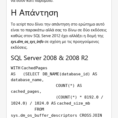
να δουν κάτι παρόμοιο.
Η Απάντηση
Το script που δίνει την απάντηση στο ερώτημα αυτό
είναι το παρακάτω αλλά σας το δίνω σε δύο εκδόσεις
καθώς στον SQL Serve 2012 έχει αλλάξει η δομή της
sys.
dm_
os_
sys_
info
σε σχέση με τις προηγούμενες
εκδόσεις.
SQL Server 2008 & 2008 R2
WITH
CachedPages
AS
(
SELECT
DB_NAME(database_id)
AS
database_name,
COUNT
(*)
AS
cached_pages,
(
COUNT
(*) * 8192.0 /
1024.0) / 1024.0
AS
cached_size_mb
FROM
sys.dm_os_buffer_descriptors
CROSS
JOIN