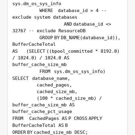
sys.dm_os_sys_info
WHERE
database_id > 4
--
exclude system databases
AND
database_id <>
32767
-- exclude ResourceDB
GROUP
BY
DB_NAME(database_id)),
BufferCacheTotal
AS
(
SELECT
((bpool_committed * 8192.0)
/ 1024.0) / 1024.0
AS
buffer_cache_size_mb
FROM
sys.dm_os_sys_info)
SELECT
database_name,
cached_pages,
cached_size_mb,
(100 * cached_size_mb) /
buffer_cache_size_mb
AS
buffer_cache_pct_usage
FROM
CachedPages
AS
P
CROSS
APPLY
BufferCacheTotal
AS
B
ORDER
BY
cached_size_mb
DESC
;