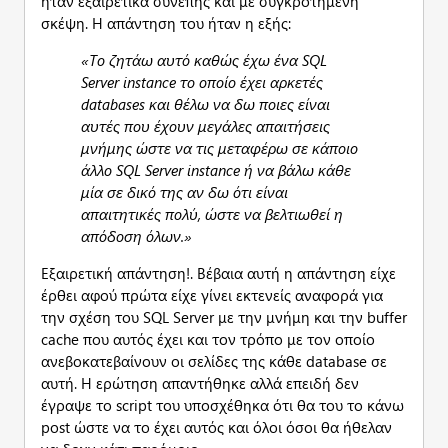
ήταν εξαιρετικά συνεπής και με συγκροτημένη
σκέψη. Η απάντηση του ήταν η εξής:
«Το ζητάω αυτό καθώς έχω ένα SQL
Server instance το οποίο έχει αρκετές
databases και θέλω να δω ποιες είναι
αυτές που έχουν μεγάλες απαιτήσεις
μνήμης ώστε να τις μεταφέρω σε κάποιο
άλλο SQL Server instance ή να βάλω κάθε
μία σε δικό της αν δω ότι είναι
απαιτητικές πολύ, ώστε να βελτιωθεί η
απόδοση όλων.»
Εξαιρετική απάντηση!. Βέβαια αυτή η απάντηση είχε
έρθει αφού πρώτα είχε γίνει εκτενείς αναφορά για
την σχέση του SQL Server με την μνήμη και την buffer
cache που αυτός έχει και τον τρόπο με τον οποίο
ανεβοκατεβαίνουν οι σελίδες της κάθε database σε
αυτή. Η ερώτηση απαντήθηκε αλλά επειδή δεν
έγραψε το script του υποσχέθηκα ότι θα του το κάνω
post ώστε να το έχει αυτός και όλοι όσοι θα ήθελαν