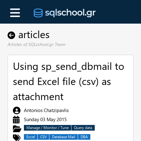
articles
Articles of SQLschool.gr Team
Using sp_send_dbmail to
send Excel file (csv) as
attachment
Antonios Chatzipavlis
Sunday 03 May 2015
Manage / Monitor / Tune
Query data
Excel
CSV
Database Mail
DBA