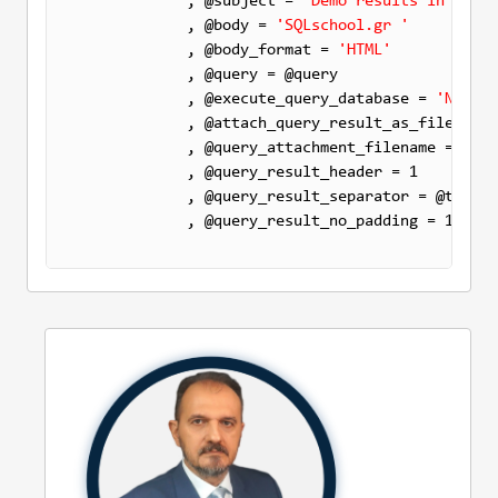
            , @subject = 
'Demo results in excel
            , @body = 
'SQLschool.gr '
            , @body_format = 
'HTML'
            , @query = @query

            , @execute_query_database = 
'Northw
            , @attach_query_result_as_file = 1

            , @query_attachment_filename = 
'pri
            , @query_result_header = 1

            , @query_result_separator = @tabcha
            , @query_result_no_padding = 1;