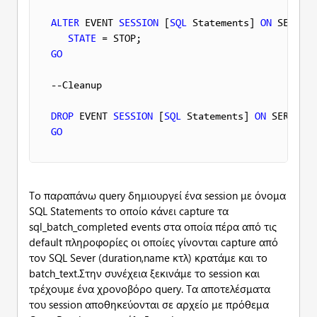
ALTER
 EVENT 
SESSION
 [
SQL
 Statements] 
ON
 SERVER

STATE
GO
--Cleanup

DROP
 EVENT 
SESSION
 [
SQL
 Statements] 
ON
GO
Το παραπάνω query δημιουργεί ένα session με όνομα
SQL Statements το οποίο κάνει capture τα
sql_batch_completed events στα οποία πέρα από τις
default πληροφορίες οι οποίες γίνονται capture από
τον SQL Sever (duration,name κτλ) κρατάμε και το
batch_text.Στην συνέχεια ξεκινάμε το session και
τρέχουμε ένα χρονοβόρο query. Τα αποτελέσματα
του session αποθηκεύονται σε αρχείο με πρόθεμα