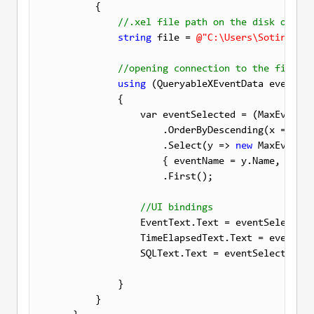
        {

//.xel file path on the disk of the
string
 file = 
@"C:\Users\Sotiris\De
//opening connection to the file to
using
 (QueryableXEventData events =
            {

                var eventSelected = (MaxEventSe
                    .OrderByDescending(x => x.F
                    .Select(y => 
new
 MaxEventSe
                    { eventName = y.Name, timeE
                    .First();

//UI bindings
                EventText.Text = eventSelected.
                TimeElapsedText.Text = eventSel
                SQLText.Text = eventSelected.sq
            }

        }
