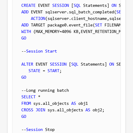
CREATE
 EVENT 
SESSION
 [
SQL
 Statements] 
ON
ADD
 EVENT sqlserver.sql_batch_completed(
SET
 col
ACTION
ADD
 TARGET package0.event_file(
SET
 FILENAME = N
WITH
 (MAX_MEMORY=4096 KB,EVENT_RETENTION_MODE=A
GO
--
Session
Start
ALTER
 EVENT 
SESSION
 [
SQL
 Statements] 
ON
 SERVER

STATE
 = 
START
GO
SELECT
FROM
 sys.all_objects 
AS
CROSS
JOIN
 sys.all_objects 
AS
GO
--
Session
 Stop
