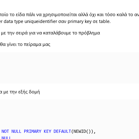
οίο το είδα πάλι να χρησιμοποιείται αλλά όχι και τόσο καλά το αν
r data type uniqueidentifier σαν primary key σε table.
 με την σειρά για να καταλάβουμε το πρόβλημα
θα γίνει το πείραμα μας
α με την εξής δομή
 
NOT
NULL
PRIMARY
KEY
DEFAULT
(NEWID()),

NULL
,
