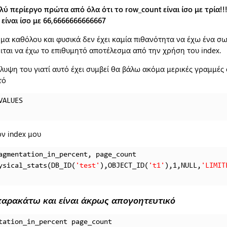
 περίεργο πρώτα από όλα ότι το row_count είναι ίσο με τρία!!!
 είναι ίσο με 66,6666666666667
 μα καθόλου και φυσικά δεν έχει καμία πιθανότητα να έχω ένα 
ιται να έχω το επιθυμητό αποτέλεσμα από την χρήση του index.
ψη του γιατί αυτό έχει συμβεί θα βάλω ακόμα μερικές γραμμές 
τό
ALUES

ον index μου
agmentation_in_percent, page_count

ysical_stats(DB_ID(
'test'
),OBJECT_ID(
't1'
),1,NULL,
'LIMIT
 παρακάτω και είναι άκρως απογοητευτικό
tation_in_percent page_count
