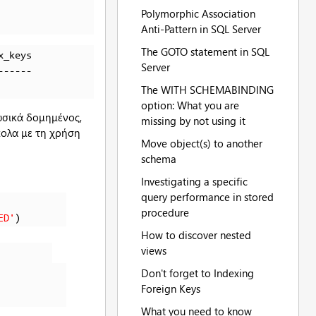
Polymorphic Association
Anti-Pattern in SQL Server
The GOTO statement in SQL
_keys

Server
-----

The WITH SCHEMABINDING
option: What you are
υσικά δομημένος,
missing by not using it
κολα με τη χρήση
Move object(s) to another
schema
Investigating a specific
query performance in stored
procedure
ED'
How to discover nested
views
Don't forget to Indexing
Foreign Keys
What you need to know