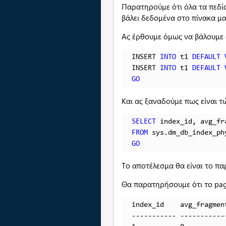
Παρατηρούμε ότι όλα τα πεδία
βάλει δεδομένα στο πίνακα μα
Ας έρθουμε όμως να βάλουμε 
INSERT 
INTO
 t1 
DEFAULT
INSERT 
INTO
 t1 
DEFAULT
GO
Και ας ξαναδούμε πως είναι τ
SELECT
FROM
 sys.dm_db_index_ph
GO
Το αποτέλεσμα θα είναι το π
Θα παρατηρήσουμε ότι το page
index_id    avg_fragmen
----------- -----------