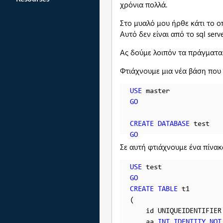
χρόνια πολλά.
Στο μυαλό μου ήρθε κάτι το οπ
Aυτό δεν είναι από το sql serve
Ας δούμε λοιπόν τα πράγματα
Φτιάχνουμε μια νέα βάση που 
USE
GO
CREATE
DATABASE
GO
Σε αυτή φτιάχνουμε ένα πίνακ
USE
GO
CREATE
TABLE
 t1 

(

    id UNIQUEIDENTIFIER
    aa 
INT
IDENTITY
NOT