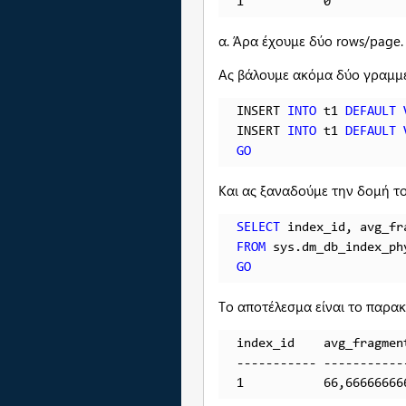
1           0          
α. Άρα έχουμε δύο rows/page.
Ας βάλουμε ακόμα δύο γραμμέ
INSERT 
INTO
 t1 
DEFAULT
INSERT 
INTO
 t1 
DEFAULT
GO
Και ας ξαναδούμε την δομή το
SELECT
FROM
 sys.dm_db_index_ph
GO
Το αποτέλεσμα είναι το παρα
index_id    avg_fragmen
----------- -----------
1           66,66666666