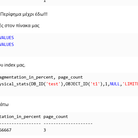
                  1
 Περίφημα μέχρι έδω!!!
ς στον πίνακα μας
VALUES
VALUES
υ index μας.
ysical_stats(DB_ID(
'test'
),OBJECT_ID(
't1'
),1,
NULL
,
'LIMIT
κάτω
tation_in_percent page_count

----------------- -------------------- 

66667             3