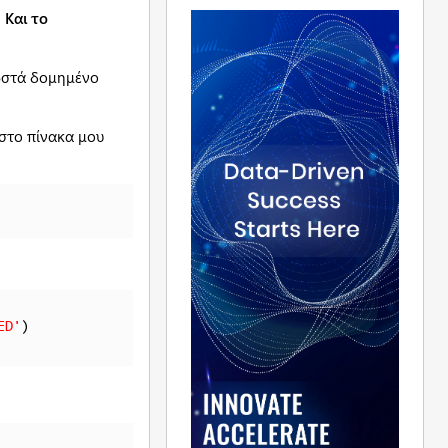
 Και το
σωστά δομημένο
στο πίνακα μου
ED'
) 
