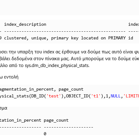
  index_description                                 index
- ------------------------------------------------- -----
9 clustered, unique, primary key located on PRIMARY id
σει την υπαρξη του index ας έρθουμε να δούμε πως αυτό είναι φ
 βάλει δεδομένα στον πίνακα μας. Αυτό μπορούμε να το δούμε εύ
λλο από το sys.dm_db_index_physical_stats.
ω εντολή
ysical_stats(DB_ID(
'test'
),OBJECT_ID(
't1'
),1,
NULL
,
'LIMIT
σμα
tation_in_percent page_count

----------------- -------------------- 

                  0