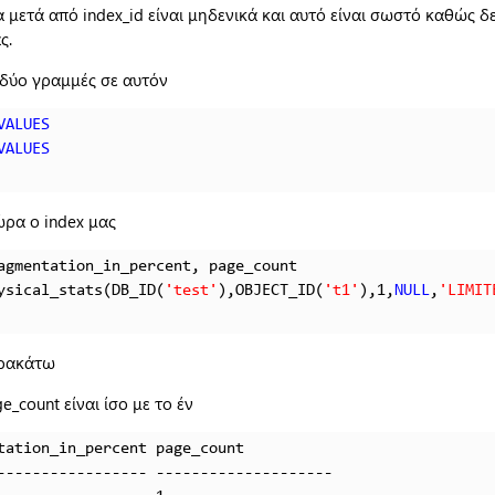
 μετά από index_id είναι μηδενικά και αυτό είναι σωστό καθώς 
ς.
δύο γραμμές σε αυτόν
VALUES
VALUES
ώρα ο index μας
ysical_stats(DB_ID(
'test'
),OBJECT_ID(
't1'
),1,
NULL
,
'LIMIT
αρακάτω
_count είναι ίσο με το έν
tation_in_percent page_count

----------------- -------------------- 
