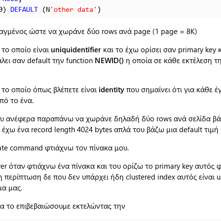
0) 
DEFAULT
 (N
'other data'
)

τιαγμένος ώστε να χωράνε δύο rows ανά page (1 page = 8K)
το οποίο είναι
uniquidentifier
και το έχω ορίσει σαν primary key 
λει σαν default την function
NEWID()
η οποία σε κάθε εκτέλεση τη
το οποίο όπως βλέπετε είναι
identity
που σημαίνει ότι για κάθε έ
πό το ένα.
που ανέφερα παραπάνω να χωράνε δηλαδή δύο rows ανά σελίδα βά
 έχω ένα record length 4024 bytes απλά του βάζω μια default τιμή 
ate command φτιάχνω τον πίνακα μου.
er όταν φτιάχνω ένα πίνακα και του ορίζω το primary key αυτός φ
τη περίπτωση δε που δεν υπάρχει ήδη clustered index αυτός είναι u
μα μας.
να το επιβεβαιώσουμε εκτελώντας την