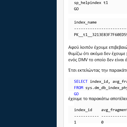
sp_helpindex t1

GO
index_name             
-----------------------
PK__t1__3213E83F7F60ED5
Αφού λοιπόν έχουμε επιβεβαιώ
θυμίζω ότι ακόμα δεν έχουμε
ενός DMV το οποίο δεν είναι ά
Έτσι εκτελώντας την παρακάτ
SELECT
FROM
 sys.dm_db_index_ph
GO
έχουμε το παρακάτω αποτέλε
index_id    avg_fragmen
----------- -----------
1           0          