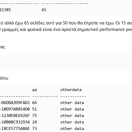
----------------- -------------------- 

15385             65
εό αλλά έχω 65 σελίδες αντί για 50 που θα έπρεπε να έχω. Οι 15 αυ
00 γραμμές και φυσικά είναι ένα αρκετά σημαντικό performance pe
μας
κάτω
              aa          otherdata

------------- ----------- -----------

-06DDA3D9FAD2 66          other data 

-10D97AB854D0 51          other data 

-1230E0E6926F 75          other data 

-18B08C932934 24          other data 

-18CE5775A8AE 73          other data 
