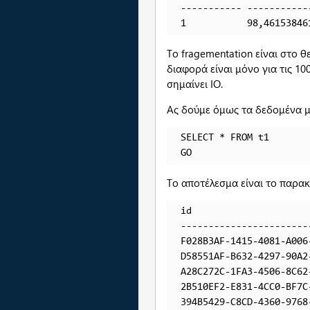
----------- -----------
1           98,46153846
Το fragementation είναι στο θ
διαφορά είναι μόνο για τις 1
σημαίνει ΙΟ.
Ας δούμε όμως τα δεδομένα 
SELECT * FROM t1

GO
Το αποτέλεσμα είναι το παρα
id                     
-----------------------
F028B3AF-1415-4081-A006
D58551AF-B632-4297-90A2
A28C272C-1FA3-4506-8C62
2B510EF2-E831-4CC0-BF7C
394B5429-C8CD-4360-9768