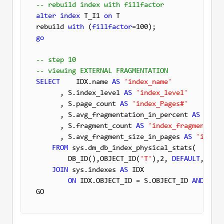
-- rebuild index with fillfactor
alter
index
 T_I1 
on
 T 

rebuild 
with
 (
fillfactor
go
-- step 10
-- viewing EXTERNAL FRAGMENTATION
SELECT
    IDX.name 
AS
'index_name'
      , S.index_level 
AS
'index_level'
      , S.page_count 
AS
'index_Pages#'
      , S.avg_fragmentation_in_percent 
AS
'exte
      , S.fragment_count 
AS
'index_fragments'
      , S.avg_fragment_size_in_pages 
AS
'index_
FROM
 sys.dm_db_index_physical_stats(

        DB_ID(),OBJECT_ID(
'T'
),2, 
DEFAULT
, 
'LIM
JOIN
 sys.indexes 
AS
 IDX

ON
 IDX.OBJECT_ID = S.OBJECT_ID 
AND
 IDX.
GO