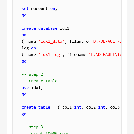
set
 nocount 
on
go
create
database
on

( name=
'idx1_data'
, filename=
'D:\DEFAULT\idx1_d
log 
on
( name=
'idx1_log'
, filename=
'E:\DEFAULT\idx1_lo
go
-- step 2
-- create table
use
go
create
table
 T ( col1 
int
, col2 
int
, col3 
int
, 
go
-- step 3
-- insert 10000 rows