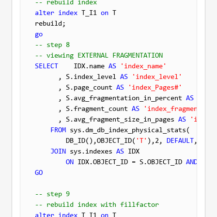
-- rebuild index
alter
index
 T_I1 
on
 T 

go
-- step 8
-- viewing EXTERNAL FRAGMENTATION
SELECT
    IDX.name 
AS
'index_name'
      , S.index_level 
AS
'index_level'
      , S.page_count 
AS
'index_Pages#'
      , S.avg_fragmentation_in_percent 
AS
'exte
      , S.fragment_count 
AS
'index_fragments'
      , S.avg_fragment_size_in_pages 
AS
'index_
FROM
 sys.dm_db_index_physical_stats(

        DB_ID(),OBJECT_ID(
'T'
),2, 
DEFAULT
, 
'LIM
JOIN
 sys.indexes 
AS
 IDX

ON
 IDX.OBJECT_ID = S.OBJECT_ID 
AND
GO
-- step 9
-- rebuild index with fillfactor
alter
index
 T_I1 
on
 T 
