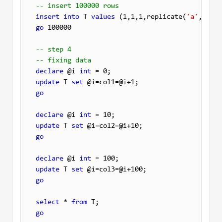
-- insert 100000 rows
insert
into
 T 
values
 (1,1,1,replicate(
'a'
go
 100000

-- step 4
-- fixing data
declare
 @i 
int
update
 T 
set
go
declare
 @i 
int
update
 T 
set
go
declare
 @i 
int
update
 T 
set
go
select
 * 
from
go