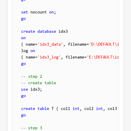
set
 nocount 
on
go
create
database
on

( name=
'idx3_data'
, filename=
'D:\DEFAULT\idx3_d
log 
on
( name=
'idx3_log'
, filename=
'E:\DEFAULT\idx3_lo
go
-- step 2
-- create table
use
go
create
table
 T ( col1 
int
, col2 
int
, col3 
int
, 
go
-- step 3