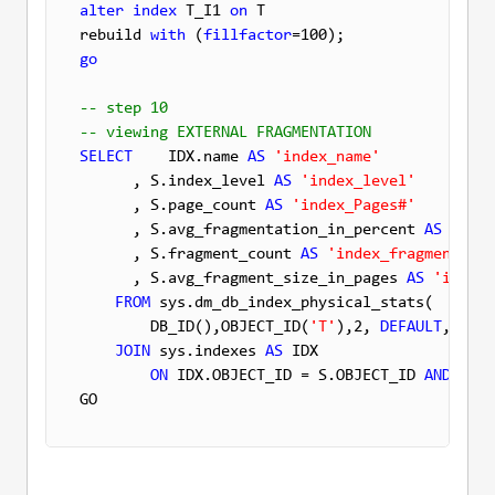
alter
index
 T_I1 
on
 T 

rebuild 
with
 (
fillfactor
go
-- step 10
-- viewing EXTERNAL FRAGMENTATION
SELECT
    IDX.name 
AS
'index_name'
      , S.index_level 
AS
'index_level'
      , S.page_count 
AS
'index_Pages#'
      , S.avg_fragmentation_in_percent 
AS
'exte
      , S.fragment_count 
AS
'index_fragments'
      , S.avg_fragment_size_in_pages 
AS
'index_
FROM
 sys.dm_db_index_physical_stats(

        DB_ID(),OBJECT_ID(
'T'
),2, 
DEFAULT
, 
'LIM
JOIN
 sys.indexes 
AS
 IDX

ON
 IDX.OBJECT_ID = S.OBJECT_ID 
AND
 IDX.
GO