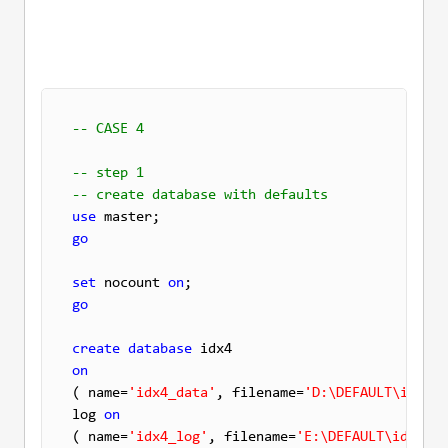
-- CASE 4
-- step 1 
-- create database with defaults
use
go
set
 nocount 
on
go
create
database
on

( name=
'idx4_data'
, filename=
'D:\DEFAULT\idx4_d
log 
on
( name=
'idx4_log'
, filename=
'E:\DEFAULT\idx4_lo