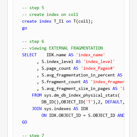
-- step 5
-- create index on col1
create
index
 T_I1 
on
go
-- step 6
-- viewing EXTERNAL FRAGMENTATION
SELECT
    IDX.name 
AS
'index_name'
      , S.index_level 
AS
'index_level'
      , S.page_count 
AS
'index_Pages#'
      , S.avg_fragmentation_in_percent 
AS
'exte
      , S.fragment_count 
AS
'index_fragments'
      , S.avg_fragment_size_in_pages 
AS
'index_
FROM
 sys.dm_db_index_physical_stats(

        DB_ID(),OBJECT_ID(
'T'
),2, 
DEFAULT
, 
'LIM
JOIN
 sys.indexes 
AS
 IDX

ON
 IDX.OBJECT_ID = S.OBJECT_ID 
AND
GO
-- step 7