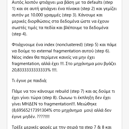
Αυτός λοιπόν φτιάχνει μια βάση με τα defaults (step
1) και σε αυτή φτιάχνει ένα πίνακα (step 2) και γεμίζει
αυτόν με 10.000 γραμμές (step 3). Κάνουμε και
μερικές διορθώσεις στα δεδομένα ώστε να έχουν
σωστές τιμές τα πεδία και βλέπουμε τα δεδομένα
(step 4).
Φτιάχνουμε ένα index (nonclustered) (step 5) και πάμε
να δούμε το external fragmentation αυτού (step 6).
Νέος index θα περίμενε κανείς να μην έχει
fragmentation, αλλά έχει !!!. Στο μηχάνημα μου βγάζει
20,8333333333333% !!!!.
Τι έγινε ρε παιδιά;
Πάμε να τον κάνουμε rebuild (step 7) και ας δούμε τι
έχει γίνει τώρα (step 8). Ωωωω τι έκπληξη δεν έχει
γίνει ΜΗΔΕΝ το fragmentation!!!. Μειώθηκε
(8,69565217391304% στο μηχάνημα μου) αλλά δεν
έγινε μηδέν. ????!!!!
Τρέξε μερικές φορές με την σειρά τα step 7 & 8 και