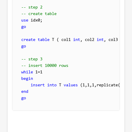
-- step 2
-- create table
use
go
create
table
 T ( col1 
int
, col2 
int
, col3 
int
, 
go
-- step 3
-- insert 10000 rows
while
begin
insert
into
 T 
values
 (1,1,1,replicate(
'a'
end
go