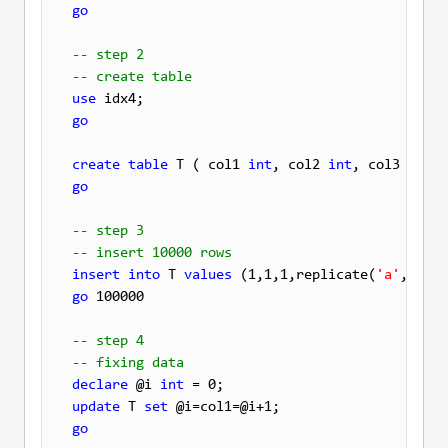
go
-- step 2
-- create table
use
go
create
table
 T ( col1 
int
, col2 
int
, col3 
int
, 
go
-- step 3
-- insert 10000 rows
insert
into
 T 
values
 (1,1,1,replicate(
'a'
go
 100000

-- step 4
-- fixing data
declare
 @i 
int
update
 T 
set
go