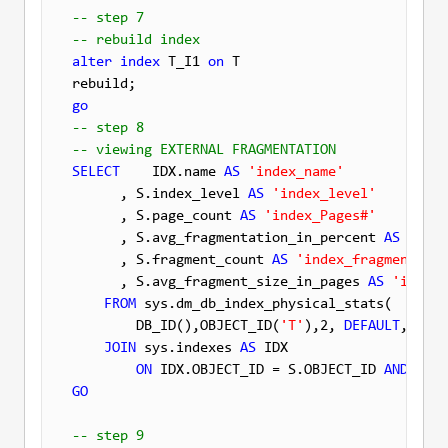
-- step 7
-- rebuild index
alter
index
 T_I1 
on
 T 

go
-- step 8
-- viewing EXTERNAL FRAGMENTATION
SELECT
    IDX.name 
AS
'index_name'
      , S.index_level 
AS
'index_level'
      , S.page_count 
AS
'index_Pages#'
      , S.avg_fragmentation_in_percent 
AS
'exte
      , S.fragment_count 
AS
'index_fragments'
      , S.avg_fragment_size_in_pages 
AS
'index_
FROM
 sys.dm_db_index_physical_stats(

        DB_ID(),OBJECT_ID(
'T'
),2, 
DEFAULT
, 
'LIM
JOIN
 sys.indexes 
AS
 IDX

ON
 IDX.OBJECT_ID = S.OBJECT_ID 
AND
GO
-- step 9