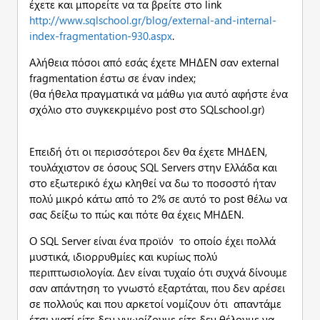
έχετε και μπορείτε να τα βρείτε στο link
http://www.sqlschool.gr/blog/external-and-internal-
index-fragmentation-930.aspx
.
Αλήθεια πόσοι από εσάς έχετε ΜΗΔΕΝ σαν external
fragmentation έστω σε έναν index;
(θα ήθελα πραγματικά να μάθω για αυτό αφήστε ένα
σχόλιο στο συγκεκριμένο post στο SQLschool.gr)
Επειδή ότι οι περισσότεροι δεν θα έχετε ΜΗΔΕΝ,
τουλάχιστον σε όσους SQL Servers στην Ελλάδα και
στο εξωτερικό έχω κληθεί να δω το ποσοστό ήταν
πολύ μικρό κάτω από το 2% σε αυτό το post θέλω να
σας δείξω το πώς και πότε θα έχεις ΜΗΔΕΝ.
Ο SQL Server είναι ένα προϊόν το οποίο έχει πολλά
μυστικά, ιδιορρυθμίες και κυρίως πολύ
περιπτωσιολογία. Δεν είναι τυχαίο ότι συχνά δίνουμε
σαν απάντηση το γνωστό εξαρτάται, που δεν αρέσει
σε πολλούς και που αρκετοί νομίζουν ότι απαντάμε
έτσι γιατί είτε δεν γνωρίζουμε είτε δεν θέλουμε να