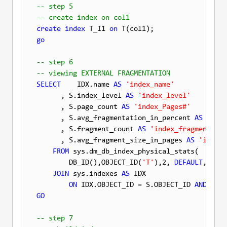
-- step 5
-- create index on col1
create
index
 T_I1 
on
go
-- step 6
-- viewing EXTERNAL FRAGMENTATION
SELECT
    IDX.name 
AS
'index_name'
      , S.index_level 
AS
'index_level'
      , S.page_count 
AS
'index_Pages#'
      , S.avg_fragmentation_in_percent 
AS
'exte
      , S.fragment_count 
AS
'index_fragments'
      , S.avg_fragment_size_in_pages 
AS
'index_
FROM
 sys.dm_db_index_physical_stats(

        DB_ID(),OBJECT_ID(
'T'
),2, 
DEFAULT
, 
'LIM
JOIN
 sys.indexes 
AS
 IDX

ON
 IDX.OBJECT_ID = S.OBJECT_ID 
AND
GO
-- step 7