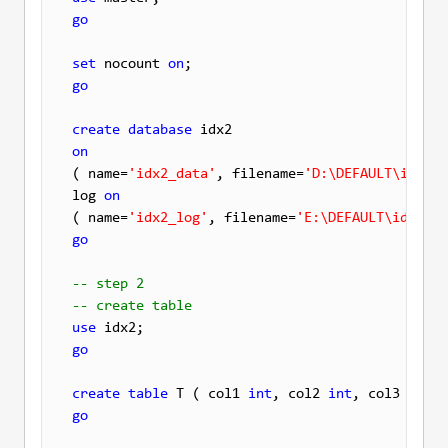
go
set
 nocount 
on
go
create
database
on

( name=
'idx2_data'
, filename=
'D:\DEFAULT\idx2_d
log 
on
( name=
'idx2_log'
, filename=
'E:\DEFAULT\idx2_lo
go
-- step 2
-- create table
use
go
create
table
 T ( col1 
int
, col2 
int
, col3 
int
, 
go