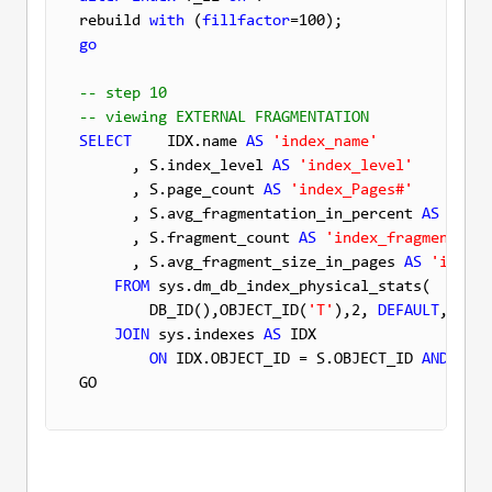
rebuild 
with
 (
fillfactor
go
-- step 10
-- viewing EXTERNAL FRAGMENTATION
SELECT
    IDX.name 
AS
'index_name'
      , S.index_level 
AS
'index_level'
      , S.page_count 
AS
'index_Pages#'
      , S.avg_fragmentation_in_percent 
AS
'exte
      , S.fragment_count 
AS
'index_fragments'
      , S.avg_fragment_size_in_pages 
AS
'index_
FROM
 sys.dm_db_index_physical_stats(

        DB_ID(),OBJECT_ID(
'T'
),2, 
DEFAULT
, 
'LIM
JOIN
 sys.indexes 
AS
 IDX

ON
 IDX.OBJECT_ID = S.OBJECT_ID 
AND
 IDX.
GO