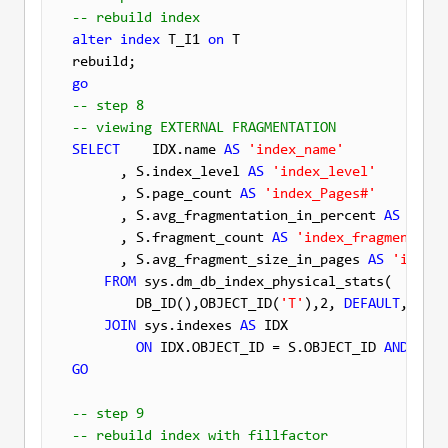
-- rebuild index
alter
index
 T_I1 
on
 T 

go
-- step 8
-- viewing EXTERNAL FRAGMENTATION
SELECT
    IDX.name 
AS
'index_name'
      , S.index_level 
AS
'index_level'
      , S.page_count 
AS
'index_Pages#'
      , S.avg_fragmentation_in_percent 
AS
'exte
      , S.fragment_count 
AS
'index_fragments'
      , S.avg_fragment_size_in_pages 
AS
'index_
FROM
 sys.dm_db_index_physical_stats(

        DB_ID(),OBJECT_ID(
'T'
),2, 
DEFAULT
, 
'LIM
JOIN
 sys.indexes 
AS
 IDX

ON
 IDX.OBJECT_ID = S.OBJECT_ID 
AND
GO
-- step 9
-- rebuild index with fillfactor