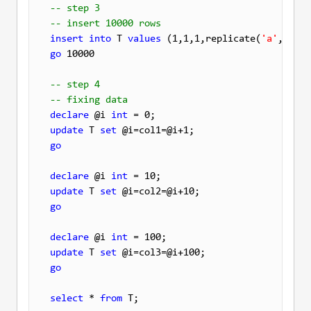
-- step 3
-- insert 10000 rows
insert
into
 T 
values
 (1,1,1,replicate(
'a'
go
 10000

-- step 4
-- fixing data
declare
 @i 
int
update
 T 
set
go
declare
 @i 
int
update
 T 
set
go
declare
 @i 
int
update
 T 
set
go
select
 * 
from