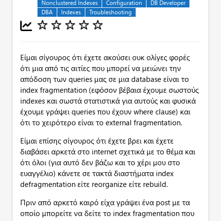
Nonclustered Indexes
Configuration
DB Developer
DBA
Indexes
Troubleshooting
Είμαι σίγουρος ότι έχετε ακούσει ουκ ολίγες φορές
ότι μια από τις αιτίες που μπορεί να μειώνει την
απόδοση των queries μας σε μια database είναι το
index fragmentation (εφόσον βέβαια έχουμε σωστούς
indexes και σωστά στατιστικά για αυτούς και φυσικά
έχουμε γράψει queries που έχουν where clause) και
ότι τo χειρότερο είναι το external fragmentation.
Είμαι επίσης σίγουρος ότι έχετε βρει και έχετε
διαβάσει αρκετά στο internet σχετικά με το θέμα και
ότι όλοι (για αυτό δεν βάζω και το χέρι μου στο
ευαγγέλιο) κάνετε σε τακτά διαστήματα index
defragmentation είτε reorganize είτε rebuild.
Πριν από αρκετό καιρό είχα γράψει ένα post με τα
οποίο μπορείτε να δείτε το index fragmentation που