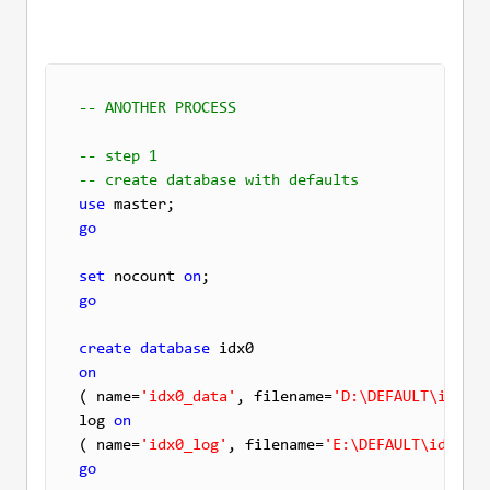
-- ANOTHER PROCESS
-- step 1 
-- create database with defaults
use
go
set
 nocount 
on
go
create
database
on

( name=
'idx0_data'
, filename=
'D:\DEFAULT\idx0_d
log 
on
( name=
'idx0_log'
, filename=
'E:\DEFAULT\idx0_lo
go