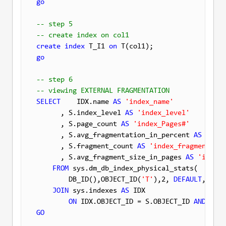
go
-- step 5
-- create index on col1
create
index
 T_I1 
on
go
-- step 6
-- viewing EXTERNAL FRAGMENTATION
SELECT
    IDX.name 
AS
'index_name'
      , S.index_level 
AS
'index_level'
      , S.page_count 
AS
'index_Pages#'
      , S.avg_fragmentation_in_percent 
AS
'exte
      , S.fragment_count 
AS
'index_fragments'
      , S.avg_fragment_size_in_pages 
AS
'index_
FROM
 sys.dm_db_index_physical_stats(

        DB_ID(),OBJECT_ID(
'T'
),2, 
DEFAULT
, 
'LIM
JOIN
 sys.indexes 
AS
 IDX

ON
 IDX.OBJECT_ID = S.OBJECT_ID 
AND
GO