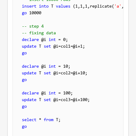
insert
into
 T 
values
 (1,1,1,replicate(
'a'
go
 10000

-- step 4
-- fixing data
declare
 @i 
int
update
 T 
set
go
declare
 @i 
int
update
 T 
set
go
declare
 @i 
int
update
 T 
set
go
select
 * 
from
go