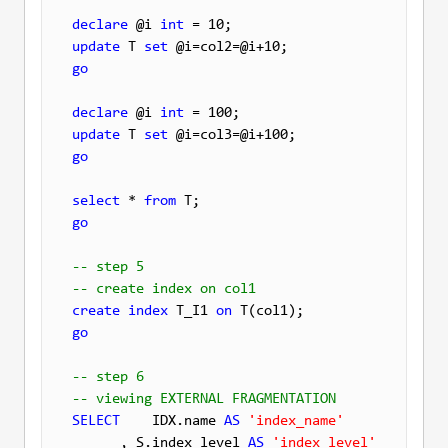
declare
 @i 
int
update
 T 
set
go
declare
 @i 
int
update
 T 
set
go
select
 * 
from
go
-- step 5
-- create index on col1
create
index
 T_I1 
on
go
-- step 6
-- viewing EXTERNAL FRAGMENTATION
SELECT
    IDX.name 
AS
'index_name'
      , S.index_level 
AS
'index_level'