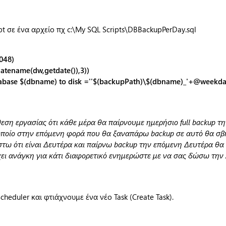
 σε ένα αρχείο πχ c:\My SQL Scripts\DBBackupPerDay.sql
048)
atename(dw,getdate()),3))
ase $(dbname) to disk =''$(backupPath)\$(dbname)_'+@weekday+
εση εργασίας ότι κάθε μέρα θα παίρνουμε ημερήσιο full backup τ
 οποίο στην επόμενη φορά που θα ξαναπάρω backup σε αυτό θα σβ
τω ότι είναι Δευτέρα και παίρνω backup την επόμενη Δευτέρα θα 
ει ανάγκη για κάτι διαφορετικό ενημερώστε με να σας δώσω την 
heduler και φτιάχνουμε ένα νέο Task (Create Task).