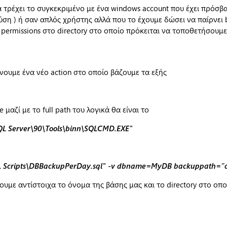
 τρέχει το συγκεκριμένο με ένα windows account που έχει πρόσβα
λύση ) ή σαν απλός χρήστης αλλά που το έχουμε δώσει να παίρνει 
e permissions στο directory στο οποίο πρόκειται να τοποθετήσουμε
χνουμε ένα νέο action στο οποίο βάζουμε τα εξής
μαζί με το full path του λογικά θα είναι το
SQL Server\90\Tools\binn\SQLCMD.EXE"
 SQL Scripts\DBBackupPerDay.sql" -v dbname=MyDB backuppath=”
υμε αντίστοιχα το όνομα της βάσης μας και το directory στο οπ