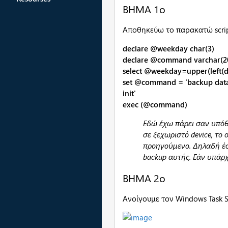
BHMA 1o
Αποθηκεύω το παρακατώ script
declare @weekday char(3)
declare @command varchar(2
select @weekday=upper(left(d
set @command = 'backup datab
init'
exec (@command)
Εδώ έχω πάρει σαν υπόθ
σε ξεχωριστό device, το
προηγούμενο. Δηλαδή έσ
backup αυτής.
Εάν υπάρχ
ΒΗΜΑ 2ο
Ανοίγουμε τον Windows Task Sc