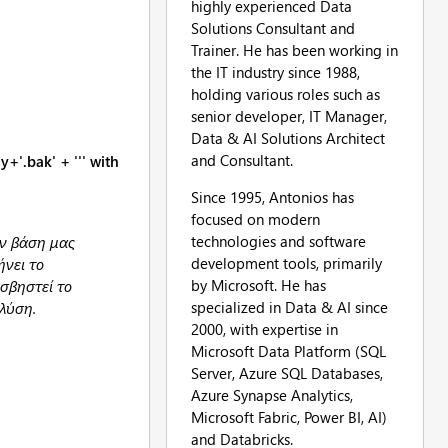
highly experienced Data
Solutions Consultant and
Trainer. He has been working in
the IT industry since 1988,
holding various roles such as
senior developer, IT Manager,
Data & AI Solutions Architect
and Consultant.
'.bak' + ''' with
Since 1995, Antonios has
focused on modern
technologies and software
ην βάση μας
development tools, primarily
ήνει το
by Microsoft. He has
σβηστεί το
specialized in Data & AI since
λύση.
2000, with expertise in
Microsoft Data Platform (SQL
Server, Azure SQL Databases,
Azure Synapse Analytics,
Microsoft Fabric, Power BI, AI)
and Databricks.