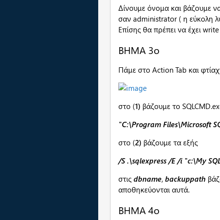
Δίνουμε όνομα και βάζουμε να
σαν administrator ( η εύκολη 
Επίσης θα πρέπει να έχει writ
ΒΗΜΑ 3ο
Πάμε στο Action Tab και φτία
στο (
1)
βάζουμε το SQLCMD.exe 
"C:\Program Files\Microsoft 
στο (
2)
βάζουμε τα εξής
/S .\sqlexpress /E /i "c:\My
στις
dbname
,
backuppath
βάζο
αποθηκεύονται αυτά.
ΒΗΜΑ 4ο