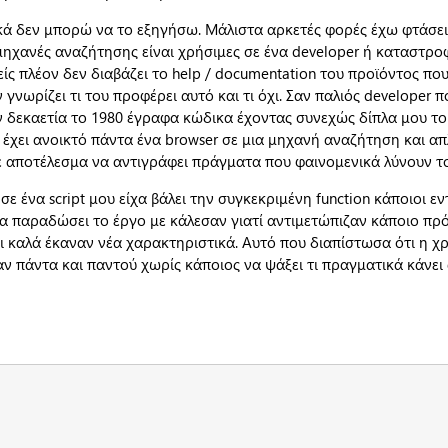
κά δεν μπορώ να το εξηγήσω. Μάλιστα αρκετές φορές έχω φτάσε
μηχανές αναζήτησης είναι χρήσιμες σε ένα developer ή καταστροφ
ίς πλέον δεν διαβάζει το help / documentation του προϊόντος που
 γνωρίζει τι του προφέρει αυτό και τι όχι. Σαν παλιός developer 
ν δεκαετία το 1980 έγραφα κώδικα έχοντας συνεχώς δίπλα μου το
, έχει ανοικτό πάντα ένα browser σε μια μηχανή αναζήτηση και απ
ε αποτέλεσμα να αντιγράφει πράγματα που φαινομενικά λύνουν τ
ε ένα script μου είχα βάλει την συγκεκριμένη function κάποιοι 
χα παραδώσει το έργο με κάλεσαν γιατί αντιμετώπιζαν κάποιο πρ
ι καλά έκαναν νέα χαρακτηριστικά. Αυτό που διαπίστωσα ότι η χ
 πάντα και παντού χωρίς κάποιος να ψάξει τι πραγματικά κάνει