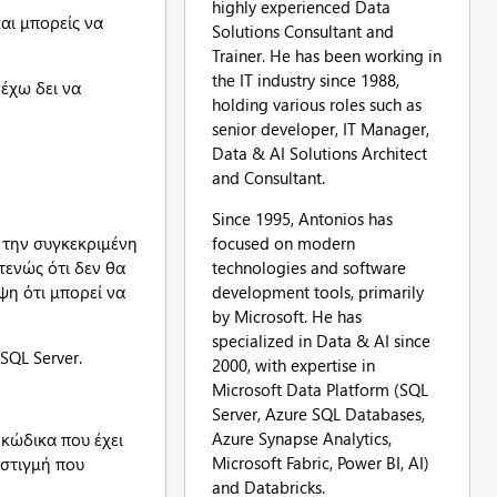
highly experienced Data
και μπορείς να
Solutions Consultant and
Trainer. He has been working in
the IT industry since 1988,
 έχω δει να
holding various roles such as
senior developer, IT Manager,
Data & AI Solutions Architect
and Consultant.
Since 1995, Antonios has
focused on modern
ς την συγκεκριμένη
technologies and software
τενώς ότι δεν θα
development tools, primarily
ψη ότι μπορεί να
by Microsoft. He has
specialized in Data & AI since
SQL Server.
2000, with expertise in
Microsoft Data Platform (SQL
Server, Azure SQL Databases,
Azure Synapse Analytics,
κώδικα που έχει
Microsoft Fabric, Power BI, AI)
 στιγμή που
and Databricks.