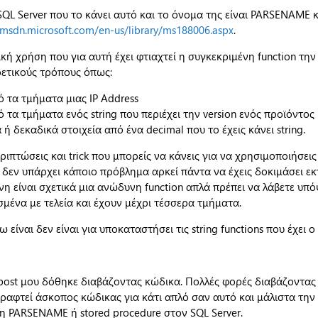
SQL Server που το κάνει αυτό και το όνομα της είναι PARSENAME 
/msdn.microsoft.com/en-us/library/ms188006.aspx
.
ή χρήση που για αυτή έχει φτιαχτεί η συγκεκριμένη function την
ρετικούς τρόπους όπως:
ό τα τμήματα μιας IP Address
ό τα τμήματα ενός string που περιέχει την version ενός προϊόντος
 ή δεκαδικά στοιχεία από ένα decimal που το έχεις κάνει string.
ριπτώσεις και trick που μπορείς να κάνεις για να χρησιμοποιήσει
ς δεν υπάρχει κάποιο πρόβλημα αρκεί πάντα να έχεις δοκιμάσει εκ
νη είναι σχετικά μια ανώδυνη function απλά πρέπει να λάβετε υπό
ισμένα με τελεία και έχουν μέχρι τέσσερα τμήματα.
ίναι δεν είναι για υποκαταστήσει τις string functions που έχει ο 
post μου δόθηκε διαβάζοντας κώδικα. Πολλές φορές διαβάζοντας 
γραφτεί άσκοπος κώδικας για κάτι απλό σαν αυτό και μάλιστα την
 η PARSENAME ή stored procedure στον SQL Server.