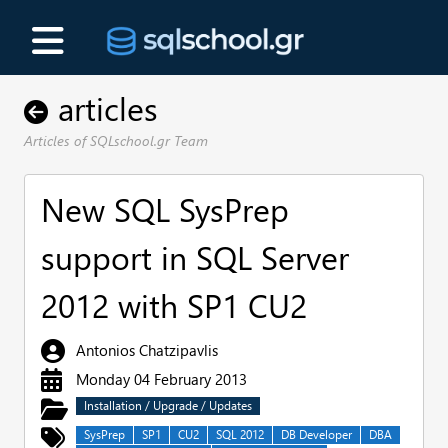
articles
Articles of SQLschool.gr Team
New SQL SysPrep
support in SQL Server
2012 with SP1 CU2
Antonios Chatzipavlis
Monday 04 February 2013
Installation / Upgrade / Updates
SysPrep
SP1
CU2
SQL 2012
DB Developer
DBA