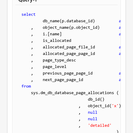
select
         db_name(p.database_id)          
as
 [da
    ,    object_name(p.object_id)        
as
 tab
    ,    i.[name]                        
as
 ind
    ,    is_allocated

    ,    allocated_page_file_id          
as
 [fi
    ,    allocated_page_page_id          
as
 [pa
    ,    page_type_desc

    ,    page_level

    ,    previous_page_page_id           
as
 pre
    ,    next_page_page_id               
as
from
    sys.dm_db_database_page_allocations (

                            db_id()

                        ,   object_id(
'x'
)

                        ,   
null
                        ,   
null
                        ,   
'detailed'
                                        ) 
as