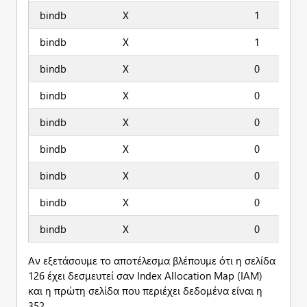
bindb
X
1
bindb
X
1
bindb
X
0
bindb
X
0
bindb
X
0
bindb
X
0
bindb
X
0
bindb
X
0
bindb
X
0
Αν εξετάσουμε το αποτέλεσμα βλέπουμε ότι η σελίδα
126 έχει δεσμευτεί σαν Index Allocation Map (IAM)
και η πρώτη σελίδα που περιέχει δεδομένα είναι η
352.