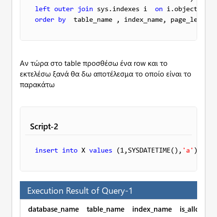
left
outer
join
 sys.indexes i  
on
 i.object_id =
order
by
  table_name , index_name, page_level 
d
Αν τώρα στο table προσθέσω ένα row και το
εκτελέσω ξανά θα δω αποτέλεσμα το οποίο είναι το
παρακάτω
Script-2
insert
into
 X 
values
 (1,SYSDATETIME(),
'a'
) 
Execution Result of Query-1
database_name
table_name
index_name
is_allocate