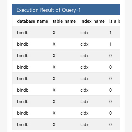
Execution Result of Query-1
database_name
table_name
index_name
is_allocate
bindb
X
cidx
1
bindb
X
cidx
1
bindb
X
cidx
0
bindb
X
cidx
0
bindb
X
cidx
0
bindb
X
cidx
0
bindb
X
cidx
0
bindb
X
cidx
0
bindb
X
cidx
0