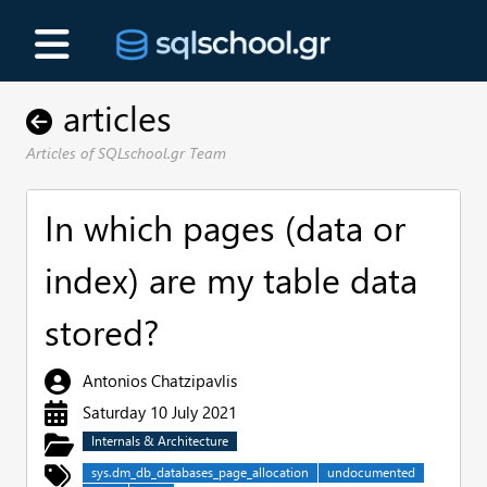
articles
Articles of SQLschool.gr Team
In which pages (data or
index) are my table data
stored?
Antonios Chatzipavlis
Saturday 10 July 2021
Internals & Architecture
sys.dm_db_databases_page_allocation
undocumented