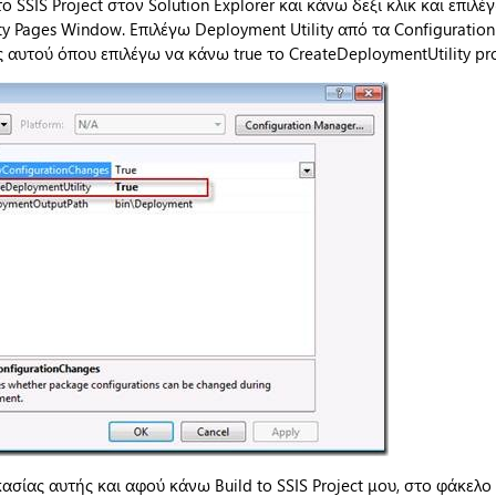
 SSIS Project στον Solution Explorer και κάνω δεξι κλικ και επιλέ
ty Pages Window. Επιλέγω Deployment Utility από τα Configuration 
ς αυτού όπου επιλέγω να κάνω true το CreateDeploymentUtility pro
ασίας αυτής και αφού κάνω Build to SSIS Project μου, στο φάκελ