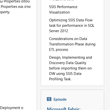
γω Properties όπου
Properties και στα
SSIS Performance
perty.
Visualization
Optimizing SSIS Data Flow
task for performance in SQL
Server 2012
Considerations on Data
Transformation Phase during
ETL process
Design, Implementing and
Discovery Data Quality
before importing them on
DW using SSIS Data
Profiling Task.
Episode
ο Deployment ο
Microsoft Fabric: