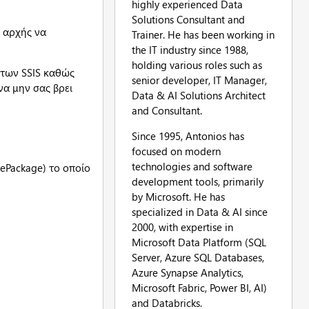
highly experienced Data
Solutions Consultant and
ξ αρχής να
Trainer. He has been working in
the IT industry since 1988,
holding various roles such as
 των SSIS καθώς
senior developer, IT Manager,
να μην σας βρει
Data & AI Solutions Architect
and Consultant.
Since 1995, Antonios has
focused on modern
technologies and software
ePackage) το οποίο
development tools, primarily
by Microsoft. He has
specialized in Data & AI since
2000, with expertise in
Microsoft Data Platform (SQL
Server, Azure SQL Databases,
Azure Synapse Analytics,
Microsoft Fabric, Power BI, AI)
and Databricks.