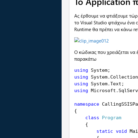
To
Application 
Ας έρθουμε να φτιάξουμε τώρα
το Visual Studio φτιάχνω ένα
Runtime θα πρέπει να κάνω re
Ο κώδικας που χρειάζεται να
παρακάτω
using 
using 
using 
using 
Microsoft.SqlServ
namespace 
CallingSSISPa
{

class 
Program

{

static void 
Mai