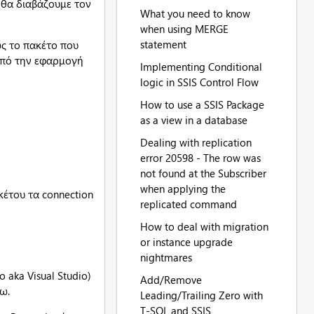
 θα διαβάζουμε τον
What you need to know
when using MERGE
statement
ώς το πακέτο που
από την εφαρμογή
Implementing Conditional
logic in SSIS Control Flow
How to use a SSIS Package
as a view in a database
Dealing with replication
error 20598 - The row was
not found at the Subscriber
when applying the
κέτου τα connection
replicated command
How to deal with migration
or instance upgrade
nightmares
 aka Visual Studio)
Add/Remove
ω.
Leading/Trailing Zero with
T-SQL and SSIS