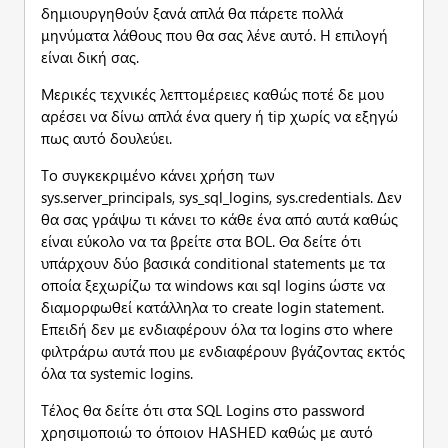
δημιουργηθούν ξανά απλά θα πάρετε πολλά
μηνύματα λάθους που θα σας λένε αυτό. Η επιλογή
είναι δική σας.
Μερικές τεχνικές λεπτομέρειες καθώς ποτέ δε μου
αρέσει να δίνω απλά ένα query ή tip χωρίς να εξηγώ
πως αυτό δουλεύει.
Το συγκεκριμένο κάνει χρήση των
sys.server_principals, sys_sql_logins, sys.credentials. Δεν
θα σας γράψω τι κάνει το κάθε ένα από αυτά καθώς
είναι εύκολο να τα βρείτε στα BOL. Θα δείτε ότι
υπάρχουν δύο βασικά conditional statements με τα
οποία ξεχωρίζω τα windows και sql logins ώστε να
διαμορφωθεί κατάλληλα το create login statement.
Επειδή δεν με ενδιαφέρουν όλα τα logins στο where
φιλτράρω αυτά που με ενδιαφέρουν βγάζοντας εκτός
όλα τα systemic logins.
Τέλος θα δείτε ότι στα SQL Logins στο password
χρησιμοποιώ το όποιον HASHED καθώς με αυτό