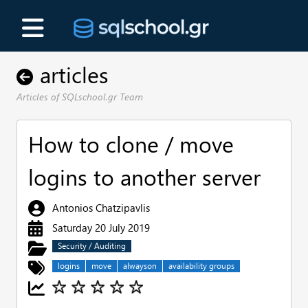
articles
Articles of SQLschool.gr Team
How to clone / move
logins to another server
Antonios Chatzipavlis
Saturday 20 July 2019
Security / Auditing
logins
move
alwayson
availability groups