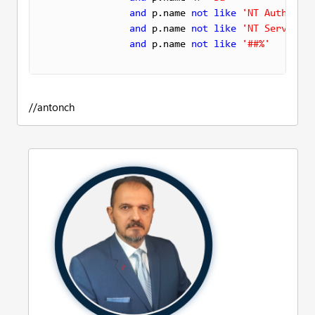
and
 p.name 
not
like
'NT Authority
and
 p.name 
not
like
'NT Service%'
and
 p.name 
not
like
'##%'
//antonch