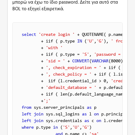
μπορώ να έχω το ίδιο password. Δείτε για αυτό στα
BOL το εξηγεί εξαιρετικά.
select
'create login '
 + QUOTENAME( p.name ) 

        + iif ( p.type 
IN
 (
'U'
,
'G'
), 
' from win
        + 
'with '
        + iif ( p.type = 
'S'
, 
'password = '
 + 
C
        + 
'sid = '
 + 
CONVERT
(
VARCHAR
(8000),l.si
        + 
', check_expiration = '
 + iif ( l.is_
        + 
', check_policy = '
 + iif ( l.is_poli
        +  iif (l.credential_id > 0, 
'credentia
        + 
'default_database = '
 + p.default_dat
        + iif ( len(p.default_language_name) > 
        +
';'
from
 sys.server_principals 
as
left
join
 sys.sql_logins 
as
 l 
on
left
join
 sys.credentials 
as
 c 
on
where
 p.type 
in
 (
'S'
,
'U'
,
'G'
)

and
 p.name <> 
'sa'