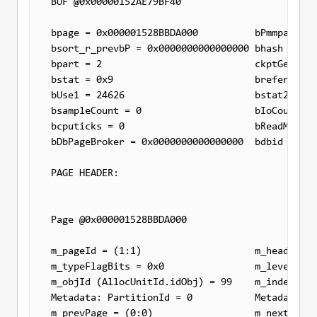
BUF @0x00000152AE79BF40

bpage = 0x000001528BBDA000          bPmmpage = 
bsort_r_prevbP = 0x0000000000000000 bhash = 0x0
bpart = 2                           ckptGen = 0
bstat = 0x9                         breferences
bUse1 = 24626                       bstat2 = 0x
bsampleCount = 0                    bIoCount = 
bcputicks = 0                       bReadMicroS
bDbPageBroker = 0x0000000000000000  bdbid = 35 
PAGE HEADER:

Page @0x000001528BBDA000

m_pageId = (1:1)                    m_headerVer
m_typeFlagBits = 0x0                m_level = 0
m_objId (AllocUnitId.idObj) = 99    m_indexId (
Metadata: PartitionId = 0           Metadata: I
m_prevPage = (0:0)                  m_nextPage 