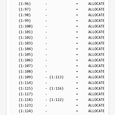
(1:96)       -              =     ALLOCATED   0
(1:97)       -              =     ALLOCATED   0
(1:98)       -              =     ALLOCATED   0
(1:99)       -              =     ALLOCATED   0
(1:100)      -              =     ALLOCATED   0
(1:101)      -              =     ALLOCATED   0
(1:102)      -              =     ALLOCATED   0
(1:103)      -              =     ALLOCATED   0
(1:104)      -              =     ALLOCATED   0
(1:105)      -              =     ALLOCATED   0
(1:106)      -              =     ALLOCATED   0
(1:107)      -              =     ALLOCATED   0
(1:108)      -              =     ALLOCATED   0
(1:109)      - (1:113)      =     ALLOCATED   0
(1:114)      -              =     ALLOCATED   0
(1:115)      - (1:116)      =     ALLOCATED   0
(1:117)      -              =     ALLOCATED   0
(1:118)      - (1:122)      =     ALLOCATED   0
(1:123)      -              =     ALLOCATED   0
(1:124)      -              =     ALLOCATED   0