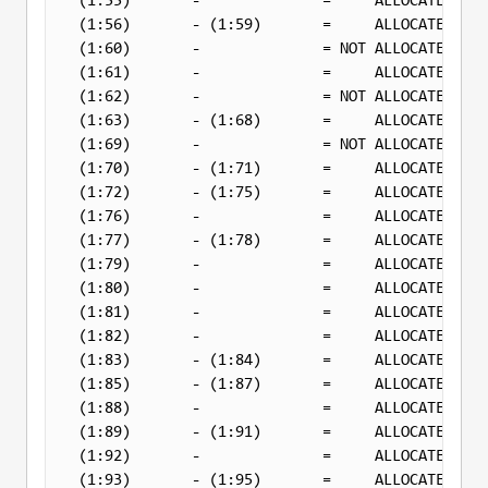
(1:55)       -              =     ALLOCATED   0
(1:56)       - (1:59)       =     ALLOCATED   0
(1:60)       -              = 
NOT
 ALLOCATED   0
(1:61)       -              =     ALLOCATED   0
(1:62)       -              = 
NOT
 ALLOCATED   0
(1:63)       - (1:68)       =     ALLOCATED   0
(1:69)       -              = 
NOT
 ALLOCATED   0
(1:70)       - (1:71)       =     ALLOCATED   0
(1:72)       - (1:75)       =     ALLOCATED   0
(1:76)       -              =     ALLOCATED   0
(1:77)       - (1:78)       =     ALLOCATED   0
(1:79)       -              =     ALLOCATED 100
(1:80)       -              =     ALLOCATED  80
(1:81)       -              =     ALLOCATED   0
(1:82)       -              =     ALLOCATED   0
(1:83)       - (1:84)       =     ALLOCATED   0
(1:85)       - (1:87)       =     ALLOCATED   0
(1:88)       -              =     ALLOCATED   0
(1:89)       - (1:91)       =     ALLOCATED   0
(1:92)       -              =     ALLOCATED   0
(1:93)       - (1:95)       =     ALLOCATED   0