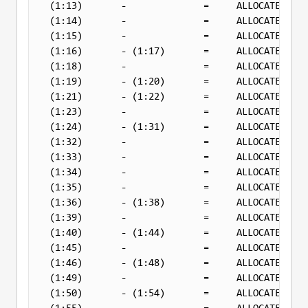
(1:13)       -              =     ALLOCATED   0
(1:14)       -              =     ALLOCATED   0
(1:15)       -              =     ALLOCATED   0
(1:16)       - (1:17)       =     ALLOCATED   0
(1:18)       -              =     ALLOCATED   0
(1:19)       - (1:20)       =     ALLOCATED   0
(1:21)       - (1:22)       =     ALLOCATED   0
(1:23)       -              =     ALLOCATED   0
(1:24)       - (1:31)       =     ALLOCATED   0
(1:32)       -              =     ALLOCATED  50
(1:33)       -              =     ALLOCATED   0
(1:34)       -              =     ALLOCATED   0
(1:35)       -              =     ALLOCATED   0
(1:36)       - (1:38)       =     ALLOCATED   0
(1:39)       -              =     ALLOCATED   0
(1:40)       - (1:44)       =     ALLOCATED   0
(1:45)       -              =     ALLOCATED   0
(1:46)       - (1:48)       =     ALLOCATED   0
(1:49)       -              =     ALLOCATED   0
(1:50)       - (1:54)       =     ALLOCATED   0