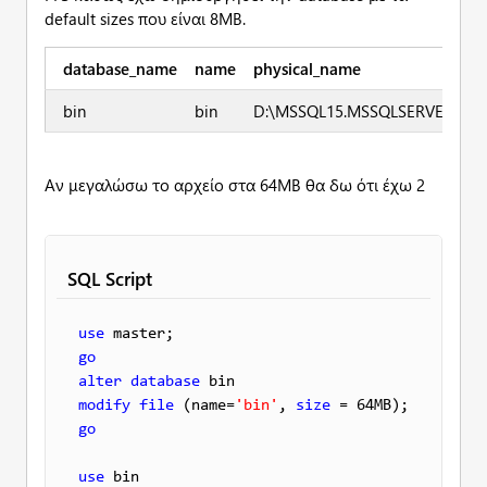
default sizes που είναι 8ΜΒ.
database_name
name
physical_name
bin
bin
D:\MSSQL15.MSSQLSERVER\MSS
Αν μεγαλώσω το αρχείο στα 64ΜΒ θα δω ότι έχω 2
SQL Script
use
go
alter
database
modify
file
 (name=
'bin'
, 
size
go
use