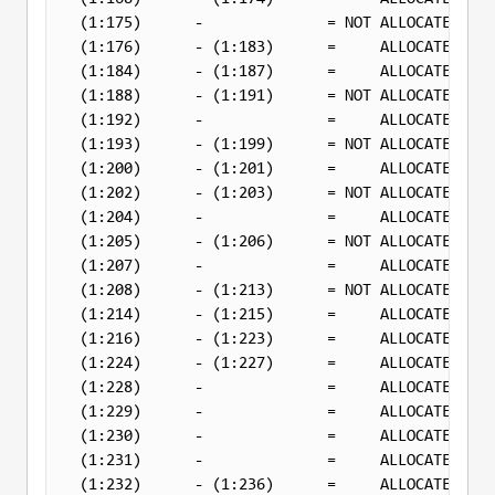
(1:175)      -              = 
NOT
 ALLOCATED   0
(1:176)      - (1:183)      =     ALLOCATED   0
(1:184)      - (1:187)      =     ALLOCATED   0
(1:188)      - (1:191)      = 
NOT
 ALLOCATED   0
(1:192)      -              =     ALLOCATED   0
(1:193)      - (1:199)      = 
NOT
 ALLOCATED   0
(1:200)      - (1:201)      =     ALLOCATED   0
(1:202)      - (1:203)      = 
NOT
 ALLOCATED   0
(1:204)      -              =     ALLOCATED   0
(1:205)      - (1:206)      = 
NOT
 ALLOCATED   0
(1:207)      -              =     ALLOCATED   0
(1:208)      - (1:213)      = 
NOT
 ALLOCATED   0
(1:214)      - (1:215)      =     ALLOCATED   0
(1:216)      - (1:223)      =     ALLOCATED   0
(1:224)      - (1:227)      =     ALLOCATED   0
(1:228)      -              =     ALLOCATED   0
(1:229)      -              =     ALLOCATED   0
(1:230)      -              =     ALLOCATED   0
(1:231)      -              =     ALLOCATED   0
(1:232)      - (1:236)      =     ALLOCATED   0