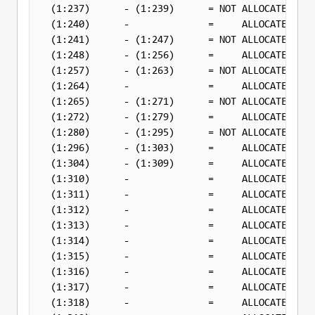
(1:237)      - (1:239)      = 
NOT
 ALLOCATED   0
(1:240)      -              =     ALLOCATED   0
(1:241)      - (1:247)      = 
NOT
 ALLOCATED   0
(1:248)      - (1:256)      =     ALLOCATED   0
(1:257)      - (1:263)      = 
NOT
 ALLOCATED   0
(1:264)      -              =     ALLOCATED   0
(1:265)      - (1:271)      = 
NOT
 ALLOCATED   0
(1:272)      - (1:279)      =     ALLOCATED   0
(1:280)      - (1:295)      = 
NOT
 ALLOCATED   0
(1:296)      - (1:303)      =     ALLOCATED   0
(1:304)      - (1:309)      =     ALLOCATED   0
(1:310)      -              =     ALLOCATED   0
(1:311)      -              =     ALLOCATED   0
(1:312)      -              =     ALLOCATED   0
(1:313)      -              =     ALLOCATED   0
(1:314)      -              =     ALLOCATED   0
(1:315)      -              =     ALLOCATED   0
(1:316)      -              =     ALLOCATED   0
(1:317)      -              =     ALLOCATED   0
(1:318)      -              =     ALLOCATED   0