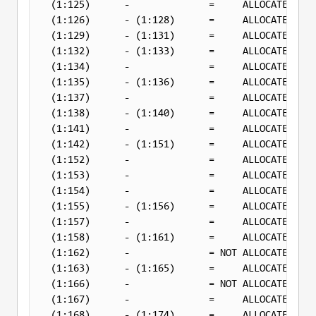
(1:125)      -              =     ALLOCATED   0
(1:126)      - (1:128)      =     ALLOCATED   0
(1:129)      - (1:131)      =     ALLOCATED   0
(1:132)      - (1:133)      =     ALLOCATED   0
(1:134)      -              =     ALLOCATED   0
(1:135)      - (1:136)      =     ALLOCATED   0
(1:137)      -              =     ALLOCATED   0
(1:138)      - (1:140)      =     ALLOCATED   0
(1:141)      -              =     ALLOCATED   0
(1:142)      - (1:151)      =     ALLOCATED   0
(1:152)      -              =     ALLOCATED   0
(1:153)      -              =     ALLOCATED   0
(1:154)      -              =     ALLOCATED   0
(1:155)      - (1:156)      =     ALLOCATED   0
(1:157)      -              =     ALLOCATED   0
(1:158)      - (1:161)      =     ALLOCATED   0
(1:162)      -              = 
NOT
 ALLOCATED   0
(1:163)      - (1:165)      =     ALLOCATED   0
(1:166)      -              = 
NOT
 ALLOCATED   0
(1:167)      -              =     ALLOCATED   0
(1:168)      - (1:174)      =     ALLOCATED   0