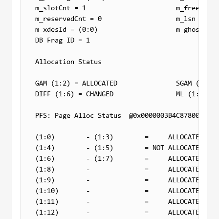
m_slotCnt = 1                       m_freeCnt =
m_reservedCnt = 0                   m_lsn = (40
m_xdesId = (0:0)                    m_ghostRecC
DB Frag ID = 1                      

Allocation Status

GAM (1:2) = ALLOCATED               SGAM (1:3) 
DIFF (1:6) = CHANGED                ML (1:7) = 
PFS: Page Alloc Status  @0x0000003B4C878000

(1:0)        - (1:3)        =     ALLOCATED 100
(1:4)        - (1:5)        = 
NOT
 ALLOCATED   0
(1:6)        - (1:7)        =     ALLOCATED 100
(1:8)        -              =     ALLOCATED   0
(1:9)        -              =     ALLOCATED 100
(1:10)       -              =     ALLOCATED   0
(1:11)       -              =     ALLOCATED   0
(1:12)       -              =     ALLOCATED 100