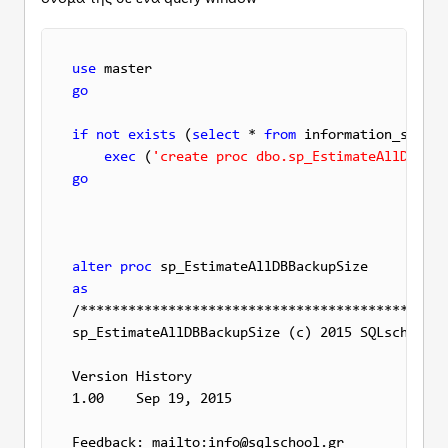
use
go
if
not
exists
 (
select
 * 
from
 information_schema
exec
 (
'create proc dbo.sp_EstimateAllDBBack
go
alter
proc
as

/**********************************************
sp_EstimateAllDBBackupSize (c) 2015 SQLschool.g
Version History

1.00    Sep 19, 2015

Feedback: mailto:info@sqlschool.gr
