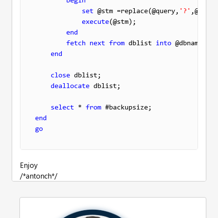
begin
set
 @stm =replace(@query,
'?'
,@dbnam
execute
(@stm);

end
fetch
next
from
 dblist 
into
 @dbname;

end
close
 dblist;

deallocate
 dblist;

select
 * 
from
end
go
Enjoy
/*antonch*/