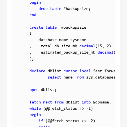
begin
drop
table
 #backupsize;

end
create
table
  #backupsize

    (

        database_name sysname

    ,    total_db_size_mb 
decimal
(15, 2)

    ,    estimated_backup_size_mb 
decimal
(15, 2
    );

declare
 dblist 
cursor
local
 fast_forward 
fo
select
 name 
from
 sys.databases 
orde
open
 dblist;

fetch
next
from
 dblist 
into
 @dbname;

while
 (@@fetch_status <> -1)

begin
if
 (@@fetch_status <> -2)
