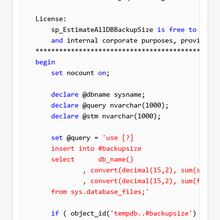
License: 

    sp_EstimateAllDBBackupSize 
is
free
to
 downl
and
 internal corporate purposes, provided t
begin
set
 nocount 
on
;

declare
 @dbname sysname;

declare
 @query nvarchar(1000);

declare
 @stm nvarchar(1000);

set
 @query = 
'use [?]

    insert into #backupsize

    select      db_name() 

            , convert(decimal(15,2), sum(size) 
            , convert(decimal(15,2), sum(filepr
    from sys.database_files;'
if
 ( object_id(
'tempdb..#backupsize'
) 
is
no