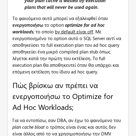
your plan cache is wasted by execution
plans that will never be used again.
Το φαινόμενο αυτό μπορεί να εξαλειφθεί όταν
ενεργοποιήσω
το option
optimize
for
ad
hoc
workloads
, το οποίο
by
default
είναι
off
. Με
ενεργοποιημένο το option αυτό ο SQL Server αντί να
αποθηκεύσει το full execution plan του ad hoc query
αποθηκεύει ένα μικρό compiled plan stub όπως
λέγεται κατά την πρώτη του εκτέλεση. Το full
execution plan θα αποθηκευτεί όταν θα υπάρχει και
επόμενη εκτέλεση του ίδιου ad hoc query.
Πώς βρίσκω αν πρέπει να
ενεργοποιήσω το Optimize for
Ad Hoc Workloads;
Για να εντοπίσω, σαν DBA, αν έχω το φαινόμενο του
plan
cache
bloat
o τρόπος είναι ένας και αυτός δεν
είναι άλλος από το να χρησιμοποιήσω την DMV