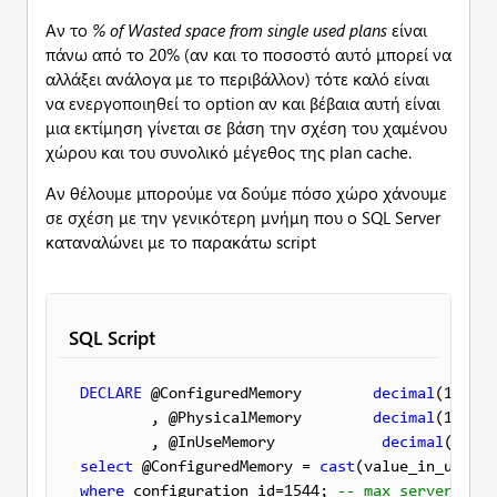
Αν το
%
of
Wasted
space
from
single
used
plans
είναι
πάνω από το 20% (αν και το ποσοστό αυτό μπορεί να
αλλάξει ανάλογα με το περιβάλλον) τότε καλό είναι
να ενεργοποιηθεί το option αν και βέβαια αυτή είναι
μια εκτίμηση γίνεται σε βάση την σχέση του χαμένου
χώρου και του συνολικό μέγεθος της plan cache.
Αν θέλουμε μπορούμε να δούμε πόσο χώρο χάνουμε
σε σχέση με την γενικότερη μνήμη που ο SQL Server
καταναλώνει με το παρακάτω script
SQL Script
DECLARE
 @ConfiguredMemory        
decimal
(19,5)

        , @PhysicalMemory        
decimal
(19,5)

        , @InUseMemory            
decimal
select
 @ConfiguredMemory = 
cast
(value_in_use 
as
where
 configuration_id=1544; 
-- max server memo