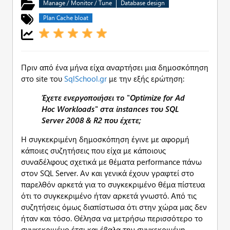
Manage / Monitor / Tune
Database design
Plan Cache bloat
Πριν από ένα μήνα είχα αναρτήσει μια δημοσκόπηση
στο site του
SqlSchool.gr
με την εξής ερώτηση:
Έχετε ενεργοποιήσει το "
Optimize
for
Ad
Hoc
Workloads" στα
instances του
SQL
Server 2008 &
R2 που έχετε;
Η συγκεκριμένη δημοσκόπηση έγινε με αφορμή
κάποιες συζητήσεις που είχα με κάποιους
συναδέλφους σχετικά με θέματα performance πάνω
στον SQL Server. Αν και γενικά έχουν γραφτεί στο
παρελθόν αρκετά για το συγκεκριμένο θέμα πίστευα
ότι το συγκεκριμένο ήταν αρκετά γνωστό. Από τις
συζητήσεις όμως διαπίστωσα ότι στην χώρα μας δεν
ήταν και τόσο. Θέλησα να μετρήσω περισσότερο το
συγκεκριμένο έτσι και έβαλα την συγκεκριμένη