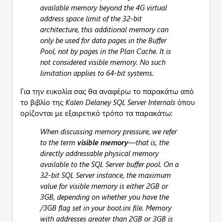
available memory beyond the 4G virtual
address space limit of the 32-bit
architecture, this additional memory can
only be used for data pages in the Buffer
Pool, not by pages in the Plan Cache. It is
not considered visible memory. No such
limitation applies to 64-bit systems.
Για την ευκολία σας θα αναφέρω το παρακάτω από
το βιβλίο της
Kalen
Delaney
SQL
Server
Internals
όπου
ορίζονται με εξαιρετικό τρόπο τα παρακάτω:
When discussing memory pressure, we refer
to the term
visible memory
—that is, the
directly addressable physical memory
available to the SQL Server buffer pool. On a
32-bit SQL Server instance, the maximum
value for visible memory is either 2GB or
3GB, depending on whether you have the
/3GB flag set in your boot.ini file. Memory
with addresses greater than 2GB or 3GB is