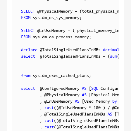
SELECT
FROM
 sys.dm_os_sys_memory;

SELECT
FROM
 sys.dm_os_process_memory;

declare
 @TotalSingleUsedPlansInMBs 
decimal
select
  @TotalSingleUsedPlansInMBs = (
sum
(
cast
(
from
 sys.dm_exec_cached_plans;

select
  @ConfiguredMemory 
AS
 [
SQL
 Configured Me
        , @PhysicalMemory 
AS
 [Physical Memory (
        , @InUseMemory 
AS
 [Used Memory 
by
SQL
 S
        , 
cast
((@InUseMemory * 100 ) / @Configu
        , @TotalSingleUsedPlansInMBs 
AS
 [Total 
        , 
cast
((@TotalSingleUsedPlansInMBs * 10
        , 
cast
((@TotalSingleUsedPlansInMBs * 10