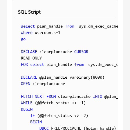
SQL Script
select
 plan_handle 
from
where
go
DECLARE
 clearplancache 
CURSOR
FOR
select
 plan_handle 
from
  sys.dm_exec_cached
DECLARE
OPEN
 clearplancache

FETCH
NEXT
FROM
 clearplancache 
INTO
WHILE
BEGIN
IF
 (@@fetch_status <> -2)

BEGIN
DBCC
 FREEPROCCACHE (@plan_handle)
