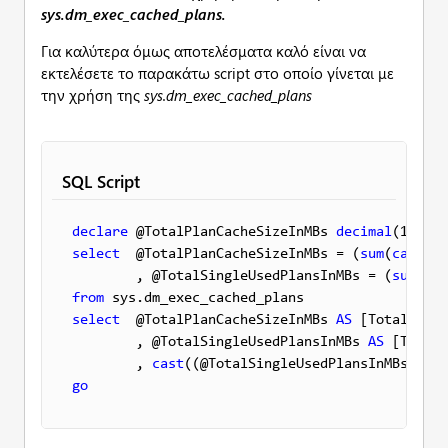
sys
.
dm
_
exec
_
cached
_
plans
.
Για καλύτερα όμως αποτελέσματα καλό είναι να
εκτελέσετε το παρακάτω script στο οποίο γίνεται με
την χρήση της
sys
.
dm
_
exec
_
cached
_
plans
SQL Script
declare
 @TotalPlanCacheSizeInMBs 
decimal
(18,2),
select
  @TotalPlanCacheSizeInMBs = (
sum
(
cast
(si
        , @TotalSingleUsedPlansInMBs = (
sum
(
cas
from
select
  @TotalPlanCacheSizeInMBs 
AS
 [Total 
Plan
        , @TotalSingleUsedPlansInMBs 
AS
 [Total 
        , 
cast
((@TotalSingleUsedPlansInMBs * 10
go