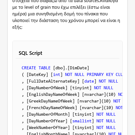
στοιχεία που διαβάζω από τα data sources.Ανάλογα
με το level of grain που έχω επιλέξει (έστω είναι
ημέρα) μια συνηθισμένη δομή του πίνακα που
υλοποιεί την διάσταση του χρόνου μπορεί να είναι η
εξής:
SQL Script
CREATE
TABLE
 [dbo].[DimDate] 

( [DateKey] [
int
] 
NOT
NULL
PRIMARY
KEY
CLUSTERE
, [FullDateAlternateKey] [
date
] 
NOT
NULL
, [DayNumberOfWeek] [tinyint] 
NOT
NULL
, [EnglishDayNameOfWeek] [nvarchar](10) 
NOT
NUL
, [GreekDayNameOfWeek] [nvarchar](10) 
NOT
NULL
, [FrenchDayNameOfWeek] [nvarchar](10) 
NOT
NULL
, [DayNumberOfMonth] [tinyint] 
NOT
NULL
, [DayNumberOfYear] [
smallint
] 
NOT
NULL
, [WeekNumberOfYear] [tinyint] 
NOT
NULL
, [EnglishMonthName] [nvarchar](10) 
NOT
NULL