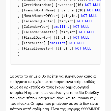
, [GreekMonthName] [nvarchar](10) 
NOT
NULL
, [FrenchMonthName] [nvarchar](10) 
NOT
NULL
, [MonthNumberOfYear] [tinyint] 
NOT
NULL
, [CalendarQuarter] [tinyint] 
NOT
NULL
, [CalendarYear] [
smallint
] 
NOT
NULL
, [CalendarSemester] [tinyint] 
NOT
NULL
, [FiscalQuarter] [tinyint] 
NOT
NULL
, [FiscalYear] [
smallint
] 
NOT
NULL
, [FiscalSemester] [tinyint] 
NOT
NULL
) 
Σε αυτό το σημείο θα πρέπει να εξηγηθούν κάποια
πράγματα σε σχέση με το παραπάνω script καθώς
ίσως σε αρκετούς να τους έχουν δημιουργηθεί
απορίες.Η πρώτη ίσως να είναι για το πεδίο DateKey
που είναι τύπου integer και είναι και το Primary key
του πίνακα. Οι τιμές που μπαίνουν σε αυτό δεν είναι
κάποια απλή αρίθμηση. Είναι της μορφής ΥΥΥΥΜΜDD