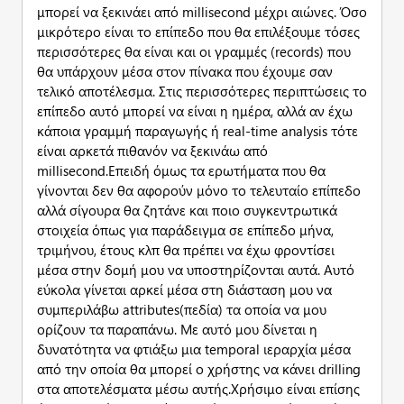
μπορεί να ξεκινάει από millisecond μέχρι αιώνες. Όσο
μικρότερο είναι το επίπεδο που θα επιλέξουμε τόσες
περισσότερες θα είναι και οι γραμμές (records) που
θα υπάρχουν μέσα στον πίνακα που έχουμε σαν
τελικό αποτέλεσμα. Στις περισσότερες περιπτώσεις το
επίπεδο αυτό μπορεί να είναι η ημέρα, αλλά αν έχω
κάποια γραμμή παραγωγής ή real-time analysis τότε
είναι αρκετά πιθανόν να ξεκινάω από
millisecond.Επειδή όμως τα ερωτήματα που θα
γίνονται δεν θα αφορούν μόνο το τελευταίο επίπεδο
αλλά σίγουρα θα ζητάνε και ποιο συγκεντρωτικά
στοιχεία όπως για παράδειγμα σε επίπεδο μήνα,
τριμήνου, έτους κλπ θα πρέπει να έχω φροντίσει
μέσα στην δομή μου να υποστηρίζονται αυτά. Αυτό
εύκολα γίνεται αρκεί μέσα στη διάσταση μου να
συμπεριλάβω attributes(πεδία) τα οποία να μου
ορίζουν τα παραπάνω. Με αυτό μου δίνεται η
δυνατότητα να φτιάξω μια temporal ιεραρχία μέσα
από την οποία θα μπορεί ο χρήστης να κάνει drilling
στα αποτελέσματα μέσω αυτής.Χρήσιμο είναι επίσης