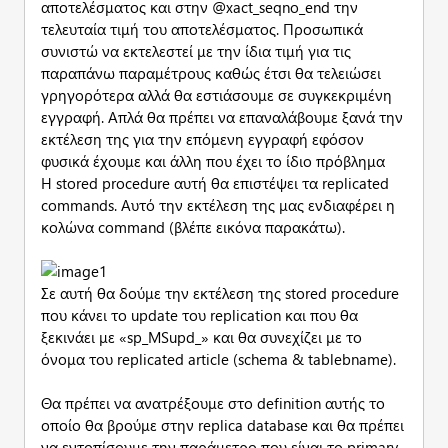
αποτελέσματος και στην @xact_seqno_end την
τελευταία τιμή του αποτελέσματος. Προσωπικά
συνιστώ να εκτελεστεί με την ίδια τιμή για τις
παραπάνω παραμέτρους καθώς έτσι θα τελειώσει
γρηγορότερα αλλά θα εστιάσουμε σε συγκεκριμένη
εγγραφή. Απλά θα πρέπει να επαναλάβουμε ξανά την
εκτέλεση της για την επόμενη εγγραφή εφόσον
φυσικά έχουμε και άλλη που έχει το ίδιο πρόβλημα
Η stored procedure αυτή θα επιστέψει τα replicated
commands. Αυτό την εκτέλεση της μας ενδιαφέρει η
κολώνα command (βλέπε εικόνα παρακάτω).
Σε αυτή θα δούμε την εκτέλεση της stored procedure
που κάνει το update του replication και που θα
ξεκινάει με «sp_MSupd_» και θα συνεχίζει με το
όνομα του replicated article (schema & tablebname).
Θα πρέπει να ανατρέξουμε στο definition αυτής το
οποίο θα βρούμε στην replica database και θα πρέπει
να εντοπίσουμε την παράμετρο που είναι το primary