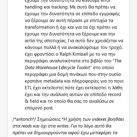
έχουμε την δυνατότητα να κάνουμε error
handling και tracking. Με αυτό θα πρέπει να
έχουμε την δυνατότητα σε επίπεδο εγγραφής
να ξέρουμε αν αυτή πέρασε με επιτυχία τα
transformation ή όχι και για τα όχι πρέπει να
έχουμε την δυνατότητα να ξέρουμε και την
αιτία της αποτυχίας. Για αυτό δεν χρειάζεται να
κάνουμε πολλά ή να ανακαλύψουμε τον τροχό,
έχει φροντίσει ο Ralph Kimball με το να την
περιγράψει αναλυτικότατα στο βιβλίο του “
The
Data
Warehouse
Lifecycle
Toolkit”
στο οποίο
περιγράφει μια δομή πινάκων που στην ουσία
κρατάνε metadata και πληροφορίες για το ποιο
ETL έχει εκτελεστεί πότε έχει εκτελεστεί τι λάθη
έχει και την ανάλυση αυτών σε επίπεδο record
& field και το οποίο θα σας το αναλύσω σε
επόμενο post.
/*antonch*/ Σημειώσεις *
Η χρήση των
indexes βοηθάει
στα
reads και όχι στα
writes. Για το λόγο αυτό θα
πρέπει να δημιουργούνται αφού έχω μεταφέρει τα