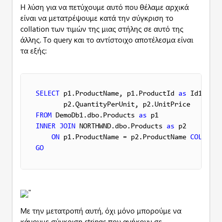
Η λύση για να πετύχουμε αυτό που θέλαμε αρχικά
είναι να μετατρέψουμε κατά την σύγκριση το
collation των τιμών της μιας στήλης σε αυτό της
άλλης. Το query και το αντίστοιχο αποτέλεσμα είναι
τα εξής:
SELECT
 p1.ProductName, p1.ProductId 
as
 Id1, p2.
FROM
 DemoDb1.dbo.Products 
as
INNER
JOIN
 NORTHWND.dbo.Products 
as
 p2

ON
 p1.ProductName = p2.ProductName 
COLLATE
GO
"
Με την μετατροπή αυτή, όχι μόνο μπορούμε να
κάνουμε σύγκριση strings που ανήκουν σε