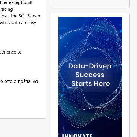
iler except built
tracing
text. The SQL Server
vities with an easy
perience to
το οποίο πρέπει να