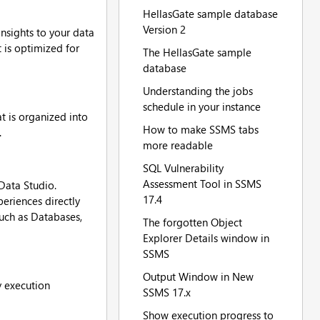
HellasGate sample database
Version 2
nsights to your data
 is optimized for
The HellasGate sample
database
Understanding the jobs
schedule in your instance
t is organized into
How to make SSMS tabs
.
more readable
SQL Vulnerability
Assessment Tool in SSMS
Data Studio.
17.4
periences directly
such as Databases,
The forgotten Object
Explorer Details window in
SSMS
Output Window in New
y execution
SSMS 17.x
Show execution progress to