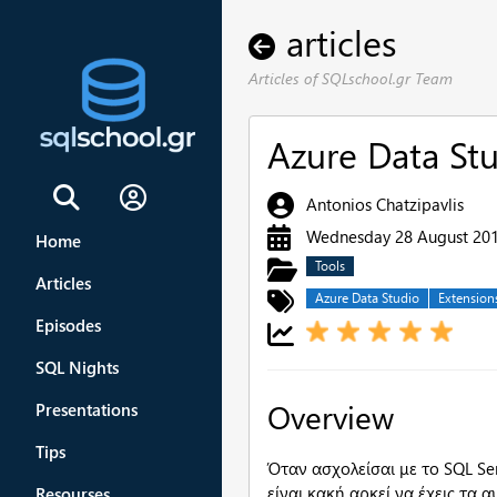
articles
Articles of SQLschool.gr Team
Azure Data St
Sign In
Antonios Chatzipavlis
Wednesday 28 August 20
Home
Tools
Articles
Azure Data Studio
Extension
Episodes
SQL Nights
Overview
Presentations
Tips
Όταν ασχολείσαι με το SQL Se
είναι κακή αρκεί να έχεις τα α
Resourses