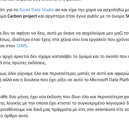
άτι για το
Azure Data Studio
αν και είχα την χαρά να ασχοληθώ μ
νομα
Carbon project
και αργότερα όταν έγινε public με το όνομα
S
 δεν σε αφήνει να δεις, αυτό με έκανε να ασχολούμαι μεν μαζί τ
μέσως, ιδιαίτερα όταν έχεις στα χέρια σου ένα εργαλείο που χρόνια
αι στον
SSMS
.
ν αρχή αρκετοί δεν είχαμε καταλάβει το όραμα και το σκοπό που 
ά στις πρώτες εκδόσεις.
ως όλοι ρίχναμε όλο και περισσότερες ματιές σε αυτό και αφιερ
 αλλά και η δουλεία που έχει ρίξει σε αυτό το Microsoft Data Plat
.
κάθε δύο μήνες έχει νέα έκδοση που δίνει όλο και περισσότερα 
της λογικής με την οποία έχει κτιστεί το συγκεκριμένο λογισμικό δ
ροσθέσουμε και δικά μας πράγματα με είτε σαν extensions είτε σα
το άρθρο αυτό.