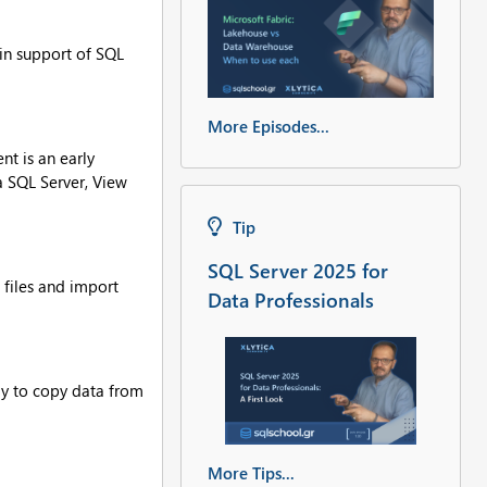
in support of SQL
More Episodes...
t is an early
a SQL Server, View
Tip
SQL Server 2025 for
 files and import
Data Professionals
ay to copy data from
More Tips...