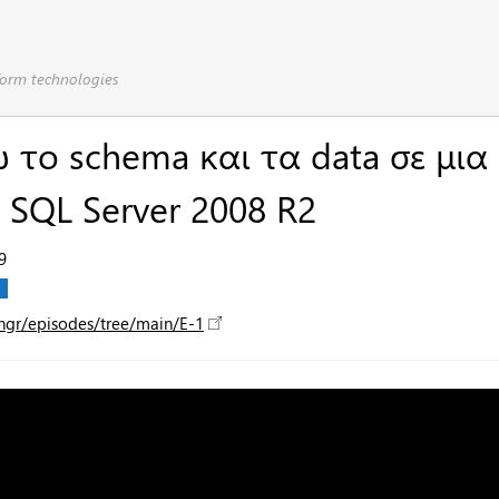
form technologies
το schema και τα data σε μια
 SQL Server 2008 R2
9
hgr/episodes/tree/main/E-1