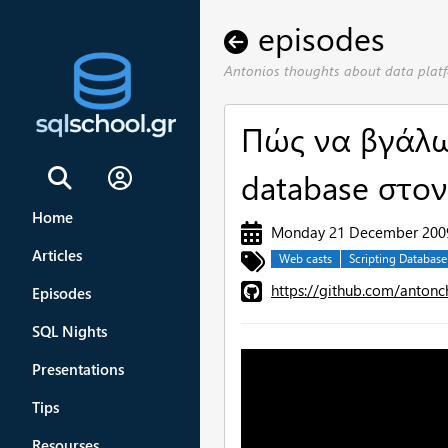
episodes
Antonios thoughts about data plat
Πώς να βγάλω 
database στον
Sign In
Home
Monday 21 December 200
Articles
Web casts
Scripting Database
https://github.com/antonc
Episodes
SQL Nights
Presentations
Tips
Resourses